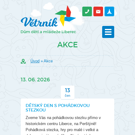
AKCE
Úvod
» Akce
13. 06. 2026
13
čen
DĚTSKÝ DEN S POHÁDKOVOU
STEZKOU
Zveme Vás na pohádkovou stezku přímo v
historickém centru Liberce, na Perštýně!
Pohádková stezka, hry pro malé i velké a