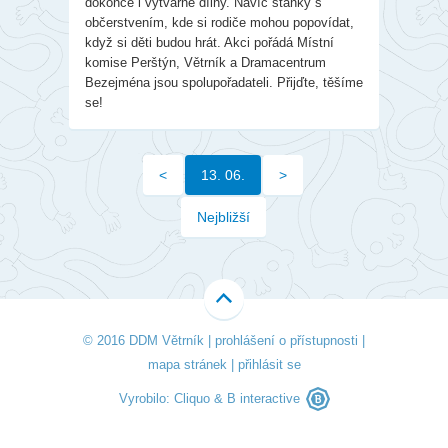
dokonce i výtvarné dílny. Navíc stánky s
občerstvením, kde si rodiče mohou popovídat,
když si děti budou hrát. Akci pořádá Místní
komise Perštýn, Větrník a Dramacentrum
Bezejména jsou spolupořadateli. Přijďte, těšíme
se!
<
13. 06.
>
Nejbližší
© 2016 DDM Větrník |
prohlášení o přístupnosti
|
mapa stránek
|
přihlásit se
Vyrobilo:
Cliquo
&
B interactive