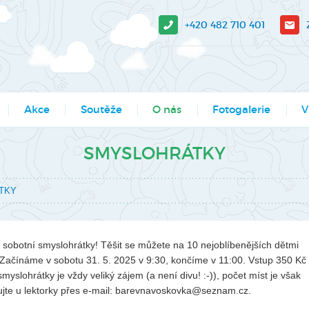
+420 482 710 401
Akce
Soutěže
O nás
Fotogalerie
V
sit?
Moje město Liberec
Aktuality
Akce
V-
SMYSLOHRÁTKY
e stažení
Umělecké přehlídky
Podcasty
Kroužky
Tá
TKY
Výsledky soutěží MŠMT -
Povedlo se
Kurzy, semináře
Pr
archiv
Dokumenty
Programy pro školy
So
Li
obotní smyslohrátky! Těšit se můžete na 10 nejoblíbenějších dětmi
Činnosti
Projekty
 Začínáme v sobotu 31. 5. 2025 v 9:30, končíme v 11:00. Vstup 350 Kč
Ak
yslohrátky je vždy veliký zájem (a není divu! :-)), počet míst je však
Zaměstnanci
Soutěže
ujte u lektorky přes e-mail: barevnavoskovka@seznam.cz.
Mě
Hledáme nové kolegy
Tábory