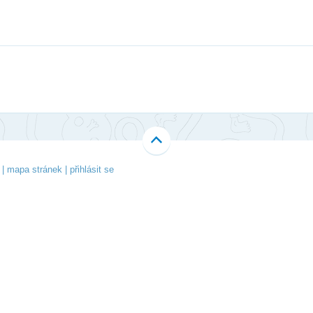
Li
Ubytování
V-Klub
Ko
Projekty
Fo
O 
|
mapa stránek
|
přihlásit se