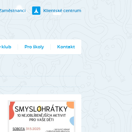
Zaměstnanci
Klientské centrum
-klub
Pro školy
Kontakt
klubík
bory
ogramy pro školy
utěž Moje město
berec
ce ve Véčku
stský parlament