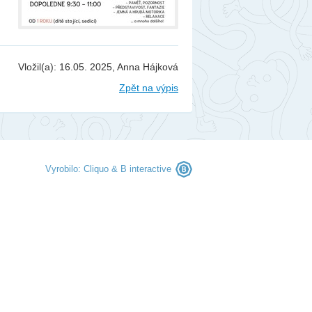
berec
ntakty
togalerie
Vložil(a): 16.05. 2025, Anna Hájková
nás
Zpět na výpis
Vyrobilo:
Cliquo
&
B interactive