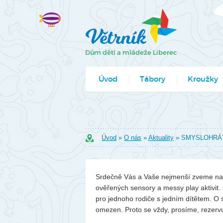
Úvod
Tábory
Kroužky
Jak se přihlá
Formuláře k
Úvod
»
O nás
»
Aktuality
» SMYSLOHRÁ
Srdečně Vás a Vaše nejmenší zveme na s
ověřených sensory a messy play aktivit.
pro jednoho rodiče s jedním dítětem. O sm
omezen. Proto se vždy, prosíme, rezerv