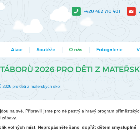
+420 482 710 401
Akce
Soutěže
O nás
Fotogalerie
V
sit?
Moje město Liberec
Aktuality
Akce
V-
TÁBORŮ 2026 PRO DĚTI Z MATEŘS
e stažení
Umělecké přehlídky
Podcasty
Kroužky
Tá
 2026 pro děti z mateřských škol
Výsledky soutěží MŠMT -
Povedlo se
Kurzy, semináře
Pr
archiv
Dokumenty
Programy pro školy
So
Li
řijdou na své. Připravili jsme pro ně pestrý a hravý program příměstskýc
Činnosti
Projekty
i zábavy.
Ak
Zaměstnanci
Soutěže
kolik volných míst. Nepropásněte šanci dopřát dětem smysluplné
Mě
Hledáme nové kolegy
Tábory