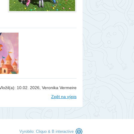
berec
ntakty
togalerie
nás
Vložil(a): 10.02. 2026, Veronika Vermeire
Zpět na výpis
Vyrobilo:
Cliquo
&
B interactive