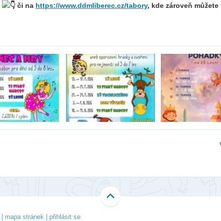
Li
e
či na
https://www.ddmliberec.cz/tabory
, kde zároveň můžete
Ubytování
V-Klub
Ko
Projekty
Fo
O 
|
mapa stránek
|
přihlásit se