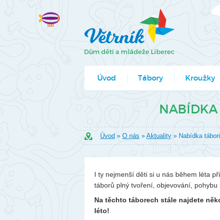
Úvod
Tábory
Kroužky
Jak se přihlá
NABÍDKA 
Formuláře k
Úvod
»
O nás
»
Aktuality
» Nabídka táborů
I ty nejmenší děti si u nás během léta p
táborů plný tvoření, objevování, pohybu 
Na těchto táborech stále najdete ně
léto!