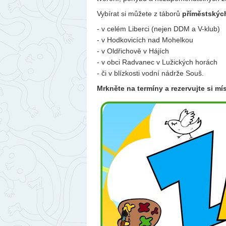
Vybírat si můžete z táborů
příměstskýc
- v celém Liberci (nejen DDM a V-klub)
- v Hodkovicích nad Mohelkou
- v Oldřichově v Hájích
- v obci Radvanec v Lužických horách
- či v blízkosti vodní nádrže Souš.
Mrkněte na termíny a rezervujte si m