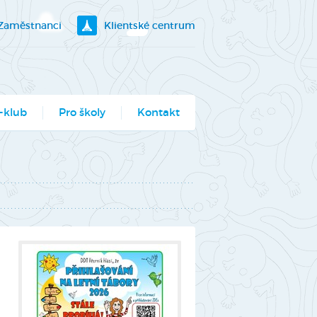
Zaměstnanci
Klientské centrum
-klub
Pro školy
Kontakt
klubík
bory
ogramy pro školy
utěž Moje město
berec
ce ve Véčku
stský parlament