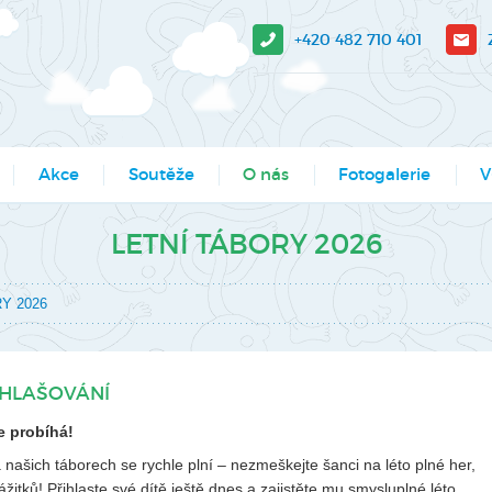
+420 482 710 401
Akce
Soutěže
O nás
Fotogalerie
V
sit?
Moje město Liberec
Aktuality
Akce
V-
LETNÍ TÁBORY 2026
e stažení
Umělecké přehlídky
Podcasty
Kroužky
Tá
Y 2026
Výsledky soutěží MŠMT -
Povedlo se
Kurzy, semináře
Pr
archiv
Dokumenty
Programy pro školy
So
Li
IHLAŠOVÁNÍ
Činnosti
Projekty
Ak
e probíhá!
Zaměstnanci
Soutěže
našich táborech se rychle plní – nezmeškejte šanci na léto plné her,
Mě
Hledáme nové kolegy
Tábory
itků! Přihlaste své dítě ještě dnes a zajistěte mu smysluplné léto.