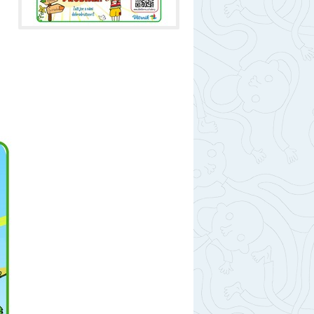
berec
ntakty
togalerie
nás