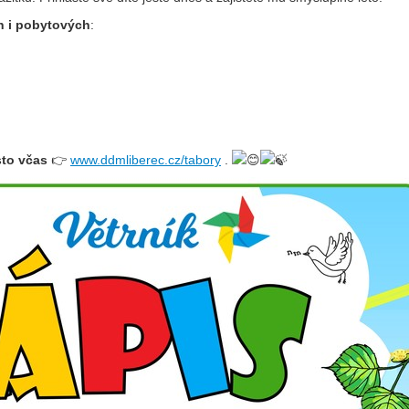
Li
h i pobytových
:
Ubytování
V-Klub
Ko
Projekty
Fo
O 
ísto včas
👉
www.ddmliberec.cz/tabory
.