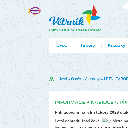
Úvod
Tábory
Kroužky
Jak se přihlá
Formuláře k
Úvod
»
O nás
»
Aktuality
» LETNÍ TÁBOR
INFORMACE K NABÍDCE A PŘ
Přihlašování na letní tábory 2026 stál
Letní dobrodružství čeká.
Místa na 
tvoření, pohybu a nezapomenutelných záž