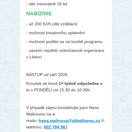
- věk minimálně 18 let
NABÍZÍME:
- až 200 Kč/h (dle vzdělání)
- možnost kreativního uplatnění
- možnost podílet se na tvorbě programu
- zázemí největší volnočasové organizace
v Liberci
NÁSTUP od září 2026.
Kroužek se koná
1× týdně odpoledne
a
to v PONDĚLÍ od 15:30 do 16:30h.
V případě zájmu kontaktujte paní Hanu
Malinovou na e-
mailu:
hana.malinova@ddmliberec.cz
či
telefonu
:
602 794 567