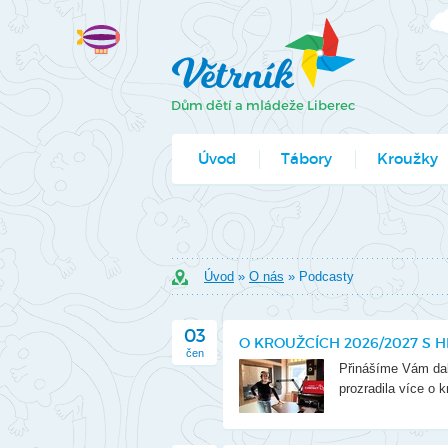
Úvod
Tábory
Kroužky
Jak se přihlá
Formuláře k
Úvod
»
O nás
» Podcasty
03
O KROUŽCÍCH 2026/2027 S 
čen
Přinášíme Vám dalš
prozradila více o 