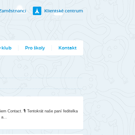
Zaměstnanci
Klientské centrum
-klub
Pro školy
Kontakt
klubík
bory
ogramy pro školy
utěž Moje město
berec
em Contact. 🎙️ Tentokrát naše paní ředitelka
ce ve Véčku
 a...
stský parlament