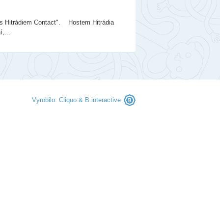
berec
ntakty
 s Hitrádiem Contact". Hostem Hitrádia
,...
togalerie
nás
Vyrobilo:
Cliquo
&
B interactive