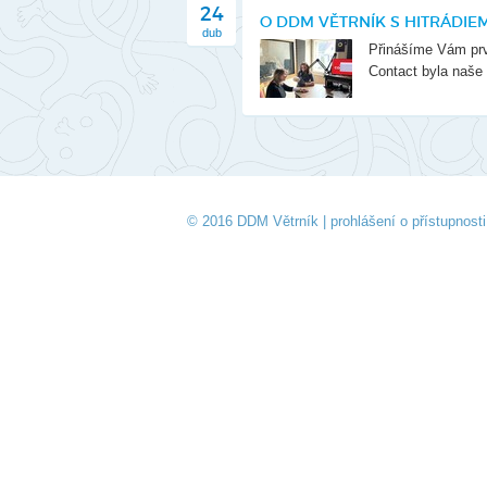
24
O DDM VĚTRNÍK S HITRÁDIE
dub
Přinášíme Vám prv
Contact byla naše 
© 2016 DDM Větrník |
prohlášení o přístupnosti