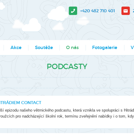
+420 482 710 401
Akce
Soutěže
O nás
Fotogalerie
V
sit?
Moje město Liberec
Aktuality
Akce
V-
PODCASTY
e stažení
Umělecké přehlídky
Podcasty
Kroužky
Tá
Výsledky soutěží MŠMT -
Povedlo se
Kurzy, semináře
Pr
archiv
Dokumenty
Programy pro školy
So
HITRÁDIEM CONTACT
Li
Činnosti
Projekty
í epizodu našeho větrnického podcastu, která vznikla ve spolupráci s Hitrádi
Ak
kroužcích pro nadcházející školní rok, termínu zveřejnění nabídky i o tom, kdy
Zaměstnanci
Soutěže
Mě
Hledáme nové kolegy
Tábory