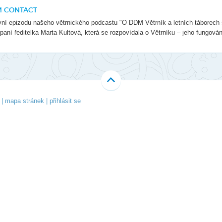
Li
M CONTACT
Ubytování
V-Klub
Ko
ní epizodu našeho větrnického podcastu "O DDM Větrník a letních táborech
paní ředitelka Marta Kultová, která se rozpovídala o Větrníku – jeho fungování
Projekty
Fo
O 
|
mapa stránek
|
přihlásit se