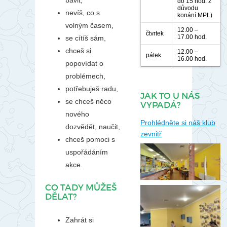
bavit,
do 15 hod. z
důvodu
nevíš, co s
konání MPL)
volným časem,
12.00 –
čtvrtek
17.00 hod.
se cítíš sám,
chceš si
12.00 –
pátek
16.00 hod.
popovídat o
problémech,
potřebuješ radu,
JAK TO U NÁS
se chceš něco
VYPADÁ?
nového
Prohlédněte si náš klub
dozvědět, naučit,
zevnitř
chceš pomoci s
uspořádáním
akce.
CO TADY MŮŽEŠ
DĚLAT?
Zahrát si