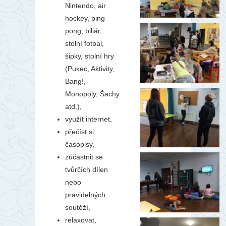
Nintendo, air
hockey, ping
pong, biliár,
stolní fotbal,
šipky, stolní hry
(Pukec, Aktivity,
Bang!,
Monopoly, Šachy
atd.),
využít internet,
přečíst si
časopisy,
zúčastnit se
tvůrčích dílen
nebo
pravidelných
soutěží,
relaxovat,