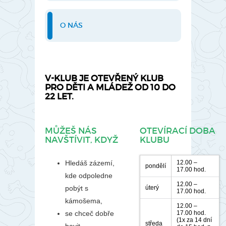
O NÁS
V-KLUB JE OTEVŘENÝ KLUB
PRO DĚTI A MLÁDEŽ OD 10 DO
22 LET.
MŮŽEŠ NÁS
OTEVÍRACÍ DOBA
NAVŠTÍVIT, KDYŽ
KLUBU
Hledáš zázemí,
12.00 –
pondělí
17.00 hod.
kde odpoledne
12.00 –
pobýt s
úterý
17.00 hod.
kámošema,
12.00 –
se chceč dobře
17.00 hod.
(1x za 14 dní
středa