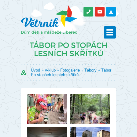
TÁBOR PO STOPÁCH
LESNÍCH SKŘÍTKŮ
Úvod
»
V-klub
»
Fotogalerie
»
Tábory
» Tábor
Po stopách lesních skřítků